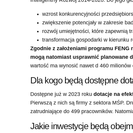
Inteligentny Rozwój 2014-2020. Do jego g
wzrost konkurencyjności przedsiębior
zwiększenie potencjały w zakresie ba
rozwój umiejętności, które zapewnią t
transformacja gospodarki w kierunku 
Zgodnie z założeniami programu FENG na 
mogą natomiast usprawnić planowane do
wartość ma wynosić nawet d 460 milionów 
Dla kogo będą dostępne dot
Dostępne już w 2023 roku
dotacje na efe
Pierwszą z nich są firmy z sektora MŚP. Dru
zatrudniające do 499 pracowników. Natomia
Jakie inwestycje będą obej