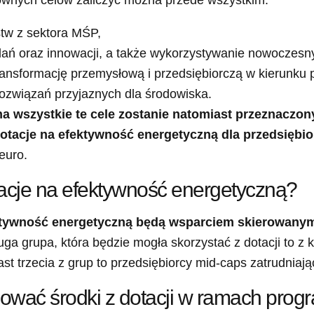
łównych celów zaliczyć można przede wszystkim:
stw z sektora MŚP,
dań oraz innowacji, a także wykorzystywanie nowoczes
ransformację przemysłową i przedsiębiorczą w kierunku 
rozwiązań przyjaznych dla środowiska.
wszystkie te cele zostanie natomiast przeznaczonyc
tacje na efektywność energetyczną dla przedsiębio
euro.
acje na efektywność energetyczną?
ktywność energetyczną będą wsparciem skierowanym
ga grupa, która będzie mogła skorzystać z dotacji to z 
st trzecia z grup to przedsiębiorcy mid-caps zatrudniaj
mować środki z dotacji w ramach pr