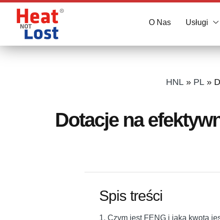
O Nas
Usługi
HNL
»
PL
»
D
Dotacje na efektyw
Spis treści
1. Czym jest FENG i jaka kwota je