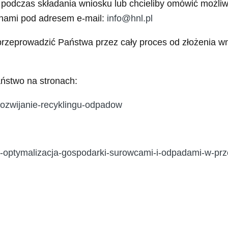
podczas składania wniosku lub chcieliby omówić możliw
 nami pod adresem e-mail:
info@hnl.pl
przeprowadzić Państwa przez cały proces od złożenia w
ństwo na stronach:
rozwijanie-recyklingu-odpadow
4-optymalizacja-gospodarki-surowcami-i-odpadami-w-prz