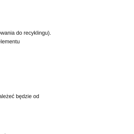
wania do recyklingu).
elementu
ależeć będzie od