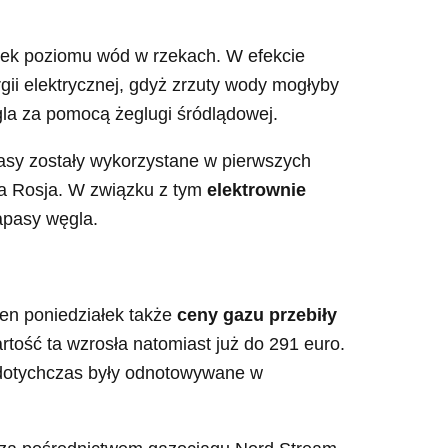
adek poziomu wód w rzekach. W efekcie
ii elektrycznej, gdyż zrzuty wody mogłyby
la za pomocą żeglugi śródlądowej.
pasy zostały wykorzystane w pierwszych
ała Rosja. W związku z tym
elektrownie
apasy węgla.
 ten poniedziałek także
ceny gazu przebiły
tość ta wzrosła natomiast już do 291 euro.
e dotychczas były odnotowywane w