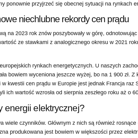
iśmy ponownie przyjrzeć się obecnej sytuacji na rynkach 
 nowe niechlubne rekordy cen prądu
tawą na 2023 rok znów poszybowały w górę, odnotowując 
artość ze stawkami z analogicznego okresu w 2021 rok
a europejskich rynkach energetycznych. U naszych zach
ała bowiem wyceniona jeszcze wyżej, bo na 1 900 zł. Z k
 w kwestii cen prądu w Europie jest jednak Francja raz
li ich wartość wzrosła od sierpnia zeszłego roku aż o 6
energii elektrycznej?
wa wiele czynników. Głównym z nich są również rosnące
yczna produkowana jest bowiem w większości przez elek