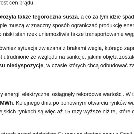
ost cen prądu.
łożyła także tegoroczna susza
, a co za tym idzie sp
pie muszą w znaczny sposób ograniczać produkcję energ
iski stan rzek uniemożliwia także transportowanie węg
również sytuacja związana z brakami węgla, którego za
est utrudnione ze względu na sankcje, jakimi objęta zost
su niedyspozycje
, w czasie których chcą odbudować z
ny energii elektrycznej osiągnęły rekordowe wartości. W
a MWh
. Kolejnego dnia po ponownym otwarciu rynków war
jskich rynkach są więc aż 15 razy wyższe niż te, któr