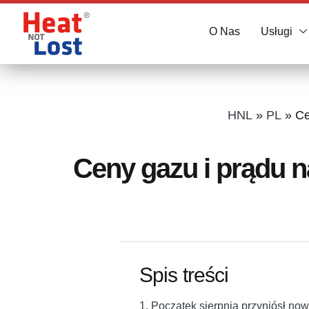
O Nas
Usługi
HNL
»
PL
»
Ce
Ceny gazu i prądu n
Spis treści
1. Początek sierpnia przyniósł no