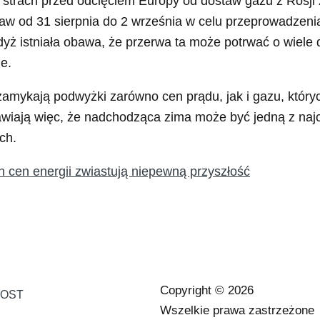
 strach przed odcięciem Europy od dostaw gazu z Rosj
aw od 31 sierpnia do 2 września w celu przeprowadzen
yż istniała obawa, że przerwa ta może potrwać o wiele d
e.
amykają podwyżki zarówno cen prądu, jak i gazu, których
wiają więc, że nadchodząca zima może być jedną z najc
ch.
h cen energii zwiastują niepewną przyszłość
Copyright © 2026
LOST
Wszelkie prawa zastrzeżone