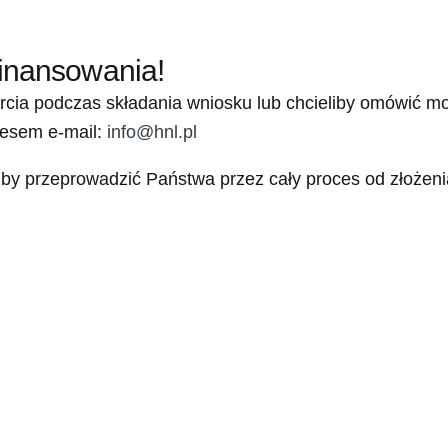
inansowania!
cia podczas składania wniosku lub chcieliby omówić mo
resem e-mail:
info@hnl.pl
by przeprowadzić Państwa przez cały proces od złożenia