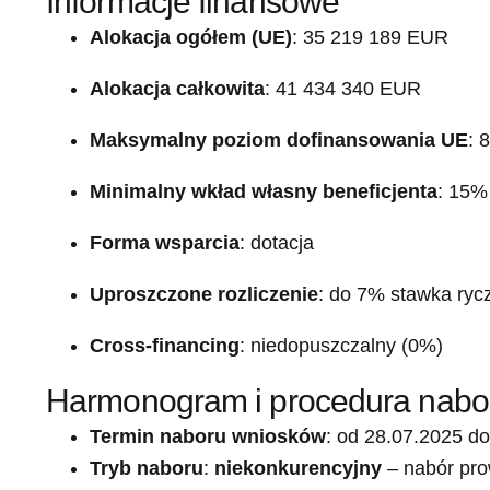
Informacje finansowe
Alokacja ogółem (UE)
: 35 219 189 EUR
Alokacja całkowita
: 41 434 340 EUR
Maksymalny poziom dofinansowania UE
: 
Minimalny wkład własny beneficjenta
: 15%
Forma wsparcia
: dotacja
Uproszczone rozliczenie
: do 7% stawka ryc
Cross-financing
: niedopuszczalny (0%)
Harmonogram i procedura nabo
Termin naboru wniosków
: od 28.07.2025 d
Tryb naboru
:
niekonkurencyjny
– nabór pro