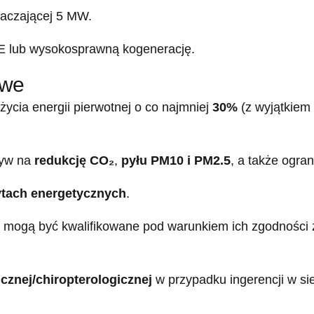
raczającej 5 MW.
ZE lub wysokosprawną kogenerację.
owe
życia energii pierwotnej o co najmniej
30%
(z wyjątkiem
ływ na
redukcję CO₂
,
pyłu PM10 i PM2.5
, a także ogra
tach energetycznych
.
, mogą być kwalifikowane pod warunkiem ich zgodności z
icznej/chiropterologicznej
w przypadku ingerencji w si