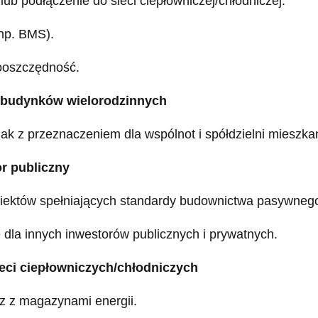
ub podłączenie do sieci ciepłowniczej/chłodniczej.
np. BMS).
gooszczędność.
 budynków wielorodzinnych
nak z przeznaczeniem dla wspólnot i spółdzielni mieszk
r publiczny
ektów spełniających standardy budownictwa pasywneg
 dla innych inwestorów publicznych i prywatnych.
eci ciepłowniczych/chłodniczych
 z magazynami energii.