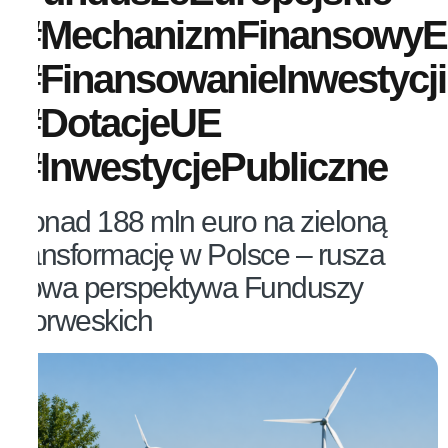
#MechanizmFinansowy
#FinansowanieInwestycji
#DotacjeUE
#InwestycjePubliczne
Ponad 188 mln euro na zieloną
transformację w Polsce – rusza
nowa perspektywa Funduszy
Norweskich