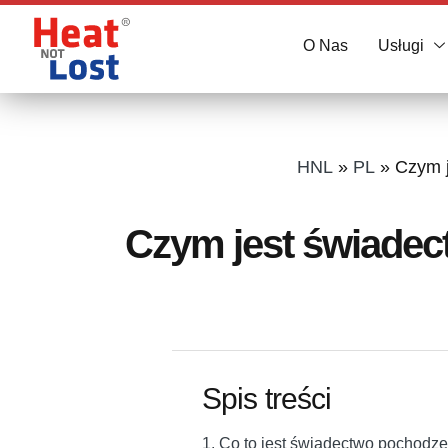
O Nas
Usługi
HNL
»
PL
»
Czym j
Czym jest świadec
Spis treści
1. Co to jest świadectwo pochodze