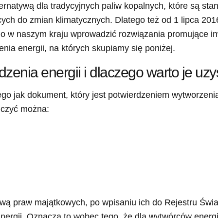
ernatywą dla tradycyjnych paliw kopalnych, które są sta
ych do zmian klimatycznych. Dlatego też od 1 lipca 20
no w naszym kraju wprowadzić rozwiązania promujące in
a energii, na których skupiamy się poniżej.
zenia energii i dlaczego warto je uz
ego jak dokument, który jest potwierdzeniem wytworzenia
liczyć można:
awą praw majątkowych, po wpisaniu ich do Rejestru Św
nergii. Oznacza to wobec tego, że dla wytwórców energ