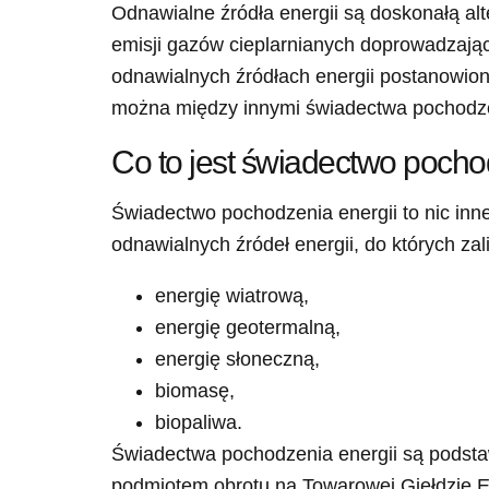
Odnawialne źródła energii są doskonałą alt
emisji gazów cieplarnianych doprowadzając
odnawialnych źródłach energii postanowio
można między innymi świadectwa pochodzeni
Co to jest świadectwo pochod
Świadectwo pochodzenia energii to nic inn
odnawialnych źródeł energii, do których za
energię wiatrową,
energię geotermalną,
energię słoneczną,
biomasę,
biopaliwa.
Świadectwa pochodzenia energii są podst
podmiotem obrotu na Towarowej Giełdzie E