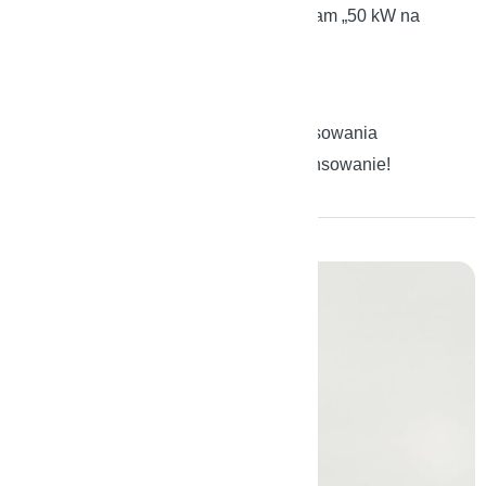
1. Ruszył kolejny nabór na program „50 kW na
start”
2. Nabór wniosków
3. Beneficjenci
4. Formy i intensywność dofinansowania
5. Pomożemy Ci uzyskać dofinansowanie!