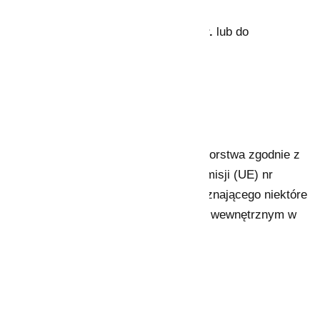
Nabór wniosków trwa
do 14.06.2024 r.
lub do
wyczerpania alokacji środków.
Beneficjenci
Beneficjentami środków są przedsiębiorstwa zgodnie z
Załącznikiem I do rozporządzenia Komisji (UE) nr
651/2014 z dnia 17 czerwca 2014 r. uznającego niektóre
rodzaje pomocy za zgodne z rynkiem wewnętrznym w
zastosowaniu art. 107 i 108 Traktatu.
Formy i intensywność