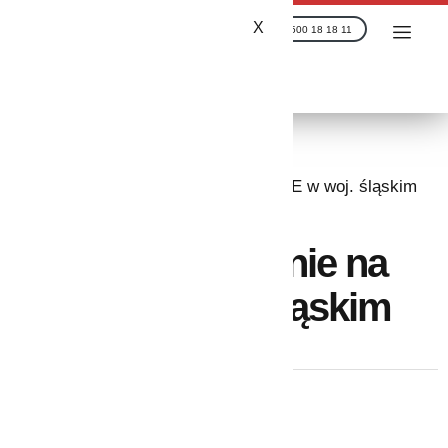
X
+48 500 18 18 11
HNL
»
PL
»
Dofinansowanie na OZE w woj. śląskim
Dofinansowanie na
OZE w woj. śląskim
Spis treści