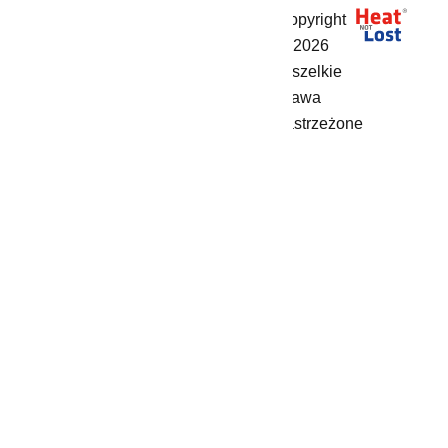
Copyright
HEAT NOT
© 2026
LOST
Wszelkie
ul. Rynek 3/1
prawa
47-200
zastrzeżone
Kędzierzyn-Koźle
info@hnl.pl
+48 500-18-
18-11