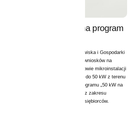
Ruszył kolejny nabór na program
„50 kW na start”
Wojewódzki Fundusz Ochrony Środowiska i Gospodarki
Wodnej w Katowicach ogłasza nabór wniosków na
przedsięwzięcia polegające na zabudowie mikroinstalacji
fotowoltaicznych, tj. instalacji o mocy do 50 kW z terenu
województwa śląskiego w ramach Programu „50 kW na
start” wspierającego przedsięwzięcia z zakresu
odnawialnych źródeł energii dla przedsiębiorców.
Nabór wniosków