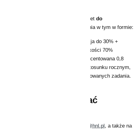
dofinansowania
Dofinansowanie można otrzymać nawet
do
100%
kosztów kwalifikowanych zadania w tym w formie:
Dotacji wraz z pożyczką – dotacja do 30% +
nieumarzalna pożyczka w wysokości 70%
udzielonego dofinasowania, oprocentowana 0,8
s.r.w., lecz nie mniej niż 3% w stosunku rocznym,
Dotacji do 15% kosztów kwalifikowanych zadania.
Pomożemy Ci uzyskać
dofinansowanie!
Zapraszamy do kontaktu e-mail:
info@hnl.pl
, a także na
nasze media